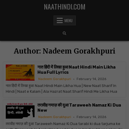
Skip to content
NAATHINDI.COM
MENU
Author:
Nadeem Gorakhpuri
नात हिंदी में लिखा हुआ Naat Hindi Main Likha
Hua Full Lyrics
Nadeem Gorakhpuri
February 14, 2026
नात हिंदी में लिखा हुआ Naat Hindi Main Likha Hua | New Naat Sharif In
Hindi | Naat e Kalam | Ala Hazrat Naat Sharif Hindi Me Likha Hua
तरावीह नमाज़ की दुआ Taraweeh Namaz Ki Dua
New
Nadeem Gorakhpuri
February 14, 2026
तरावीह नमाज़ की दुआ Taraweeh Namaz Ki Dua tarabi ki dua tarjuma ke