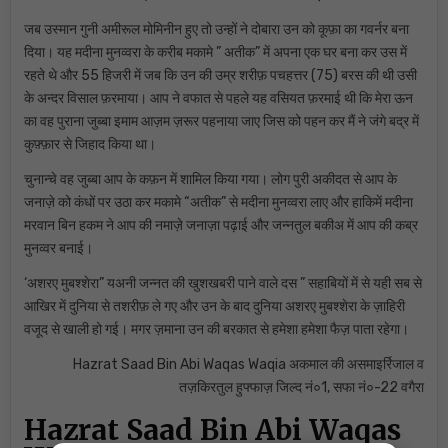
जब उस्मान गुनी अमीरूल मोमिनीन हुए तो उन्हों ने दोबारा उन को कूफ़ा का गवर्नर बना
दिया। यह मदीना मुनव्वरा के करीब मकामे ” अतीक” में अपना एक घर बना कर उस में
रहते थे और 55 हिजरी में जब कि उन की उम्र शरीफ़ पचहत्तर (75) बरस की थी उसी
के अन्दर विसाल फ़रमाया। आप ने वफात से पहले यह वसियत फ़रमाई थी कि मेरा ऊन
का वह पुराना जुब्बा इमाम आज़म ज़रूर पहनाया जाए जिस को पहन कर मैं ने जंगे बद्र में
कुफ़्फ़ार से जिहाद किया था।
चुनान्चे वह जुब्बा आप के कफ़न में शामिल किया गया। लोग पुरी अकीदत से आप के
जनाज़े को कंधों पर उठा कर मकामे “अतीक” से मदीना मुनव्वरा लाए और हाकिमें मदीना
मरवान बिन हकम ने आप की नमाज़े जनाज़ा पढ़ाई और जन्नतुल बकीअ में आप की कब्र
मुनव्वर बनाई।
‘अशरए मुबश्शेरा” यअनी जन्नत की खुशखबरी पाने वाले दस ” सहाबियों में से यही सब से
आखिर में दुनिया से तशरीफ़ ले गए और उन के बाद दुनिया अशरए मुबश्शेरा के ज़ाहिरी
वजूद से खाली हो गई। मगर ज़माना उन की बरकात से हमेशा हमेशा फैज़ पाता रहेगा।
Hazrat Saad Bin Abi Waqas Waqia अकमाल की असमाइर्रिजाल व
तज़किरतुल हुफ्फाज़ जिल्द नं०1, सफा नं०-22 वगैरा
Hazrat Saad Bin Abi Waqas