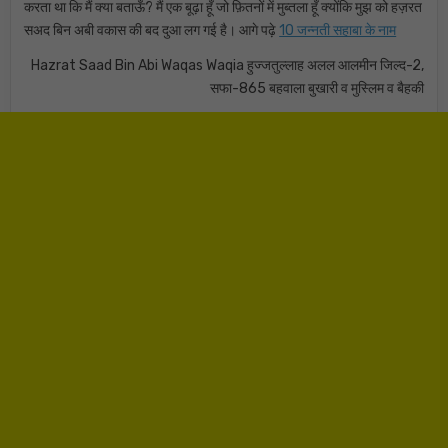
करता था कि मैं क्या बताऊँ? मैं एक बूढ़ा हूँ जो फ़ितनों में मुब्तला हूँ क्योंकि मुझ को हज़रत
सअद बिन अबी वकास की बद दुआ लग गई है। आगे पढ़े
10 जन्नती सहाबा के नाम
Hazrat Saad Bin Abi Waqas Waqia हुज्जतुल्लाह अलल आलमीन जिल्द-2,
सफा-865 बहवाला बुखारी व मुस्लिम व बैहकी