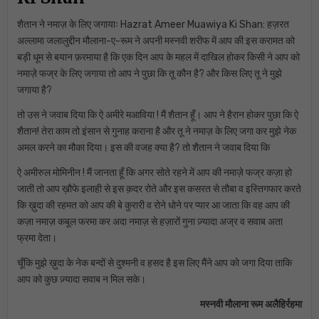
शैतान ने नमाज़ के लिए जगायाः Hazrat Ameer Muawiya Ki Shan: हज़रत
अल्लामा जलालुद्दीन मौलाना-ए-रूम ने अपनी मस्नवी शरीफ में आप की इस करामत को
बड़ी धूम से बयान फ़रमाया है कि एक दिन आप के महल में दाखिल होकर किसी ने आप को
नमाज़े फज्र के लिए जगाया तो आप ने पुछा कि तू कौन है? और किस लिए तू ने मुझे
जगाया है?
तो उस ने जवाब दिया कि ऐ अमीरे मआविया ! मैं शैतान हूँ। आप ने हैरान होकर पुछा कि ऐ
शैतान! तेरा काम तो इंसान से गुनाह कराना है और तू ने नमाज़ के लिए जगा कर मुझे नेक
अमल करने का मौका दिया। इस की वजह क्या है? तो शैतान ने जवाब दिया कि
ऐ अमीरुल मोमिनीन ! मैं जानता हूँ कि अगर सोते रहने में आप की नमाज़े फज्र कज़ा हो
जाती तो आप ख़ौफे इलाही से इस क़दर रोते और इस कसरत से तौबा व इस्तिगफार करते
कि ख़ुदा की रहमत को आप की बे कुरारी व रोने धोने पर प्यार आ जाता कि वह आप की
कज़ा नमाज़ कबूल फरमा कर अदा नमाज़ से हज़ारों गुना ज़्यादा अज्र व सवाब अता
फ्रमा देता।
चूँकि मुझे ख़ुदा के नेक बन्दों से दुश्मनी व हसद है इस लिए मैंने आप को जगा दिया ताकि
आप को कुछ ज़्यादा सवाब न मिल सके।
मस्नवी मौलाना रूम अलैहिर्रहमा