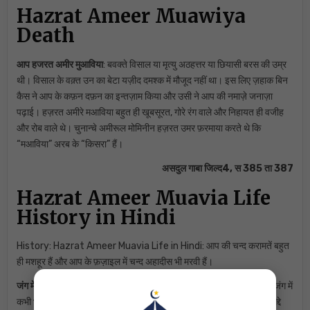
Hazrat Ameer Muawiya
Death
आप हजरत अमीर मुआविया
: बवक्ते विसाल या मृत्यु अठहत्तर या छियासी बरस की उम्र
थी। विसाल के वक़्त उन का बेटा यज़ीद दमश्क में मौजूद नहीं था। इस लिए ज़हाक बिन
कैस ने आप के कफ़न दफ़न का इन्तज़ाम किया और उसी ने आप की नमाज़े जनाज़ा
पढ़ाई। हज़रत अमीरे मआविया बहुत ही खूबसूरत, गोरे रंग वाले और निहायत ही वजीह
और रोब वाले थे। चुनान्चे अमीरूल मोमिनीन हज़रत उमर फ़रमाया करते थे कि
“मआविया” अरब के “किसरा” हैं।
असदुल गाबा जिल्द4, स 385 ता 387
Hazrat Ameer Muavia Life
History in Hindi
History: Hazrat Ameer Muavia Life in Hindi: आप की चन्द करामतें बहुत
ही मशहूर हैं और आप के फ़ज़ाइल में चन्द अहादीस भी मरवी हैं।
जंग में कभी मग़लूब (हारे) नहीं हुऐ
: उन की एक मशहूर करामत यह है कि कुश्ती या जंग में
कभी भी और कहीं भी और किसी शख्स से भी मगलूब नहीं हुए बल्कि हमेशा ही अपने मद्दे