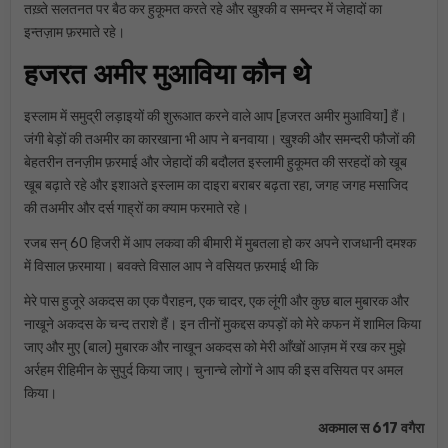
तख़्ते सलतनत पर बैठ कर हुकूमत करते रहे और खुश्की व समन्दर में जेहादों का
इन्तज़ाम फ़रमाते रहे।
हजरत अमीर मुआविया कौन थे
इस्लाम में समुद्री लड़ाइयों की शुरूआत करने वाले आप [हजरत अमीर मुआविया] हैं।
जंगी बेड़ों की तअमीर का कारखाना भी आप ने बनवाया। खुश्की और समन्दरी फौजों की
बेहतरीन तनज़ीम फ़रमाई और जेहादों की बदौलत इस्लामी हुकूमत की सरहदों को खूब
खूब बढ़ाते रहे और इशाअते इस्लाम का दाइरा बराबर बढ़ता रहा, जगह जगह मसाजिद
की तअमीर और दर्स गाह्रों का क्याम फरमाते रहे।
रजब सन् 60 हिजरी में आप लकवा की बीमारी में मुबतला हो कर अपने राजधानी दमश्क
में विसाल फ़रमाया। बवक्ते विसाल आप ने वसियत फ़रमाई थी कि
मेरे पास हुजूरे अकदस का एक पैराहन, एक चादर, एक लूंगी और कुछ बाल मुबारक और
नाखूने अकदस के चन्द तराशे हैं। इन तीनों मुकद्दस कपड़ों को मेरे कफन में शामिल किया
जाए और मुए (बाल) मुबारक और नाखून अकदस को मेरी आँखों आज़म में रख कर मुझे
अर्रहम रीहिमीन के सुपुर्द किया जाए। चुनान्चे लोगों ने आप की इस वसियत पर अमल
किया।
अकमाल स 617 वगैरा