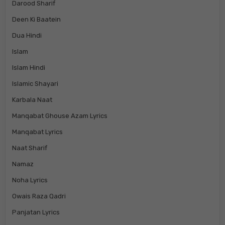
Darood Sharif
Deen Ki Baatein
Dua Hindi
Islam
Islam Hindi
Islamic Shayari
Karbala Naat
Manqabat Ghouse Azam Lyrics
Manqabat Lyrics
Naat Sharif
Namaz
Noha Lyrics
Owais Raza Qadri
Panjatan Lyrics